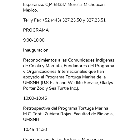
Esperanza. C,P, 58337 Morelia, Michoacan,
Mexico.
Tel. y Fax +52 (443) 327.23.50 y 327.23.51
PROGRAMA
9:00-10:00
Inauguracion.
Reconocimientos a las Comunidades indi­genas
de Colola y Maruata, Fundadores del Programa
y Organizaciones Internacionales que han
apoyado al Programa Tortuga Marina de la
UMSNH (U.S Fish and Wildlife Service, Gladys
Porter Zoo y Sea Turtle Inc.).
10:00-10:45
Retrospectiva del Programa Tortuga Marina
M.C. Tohtli Zubieta Rojas. Facultad de Biologia,
UMSNH.
10:45-11:30
Conservacion de las Tortugas Marinas en