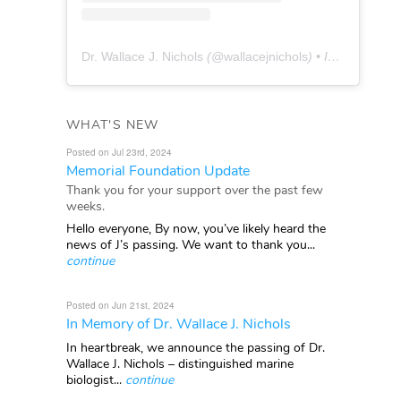
Dr. Wallace J. Nichols
(@
wallacejnichols
) • Instagram photos and videos
WHAT'S NEW
Posted on Jul 23rd, 2024
Memorial Foundation Update
Thank you for your support over the past few
weeks.
Hello everyone, By now, you’ve likely heard the
news of J’s passing. We want to thank you...
continue
Posted on Jun 21st, 2024
In Memory of Dr. Wallace J. Nichols
In heartbreak, we announce the passing of Dr.
Wallace J. Nichols – distinguished marine
biologist...
continue