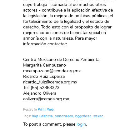
cuyo trabajo - sumado al de muchos otros
actores - contribuye a la aplicación efectiva de
la legislación, la mejora de políticas públicas, el
fortalecimiento de la legalidad y el estado de
derecho. Todo esto con el propósito de lograr
mejores condiciones de bienestar social en
armonía con la naturaleza. Para mayor
información contactar:
Centro Mexicano de Derecho Ambiental
Margarita Campuzano
mcampuzano@cemda.org.mx
Ricardo Ruiz Esparza
ricardo_ruiz@cemda.org.mx
Tel. (55) 52863323
Alejandro Olivera
aolivera@cemda.org.mx
Posted in
Print | Web
Tags:
Baja California
,
conservation
,
loggerhead
,
mexico
To post a comment, please
login
.