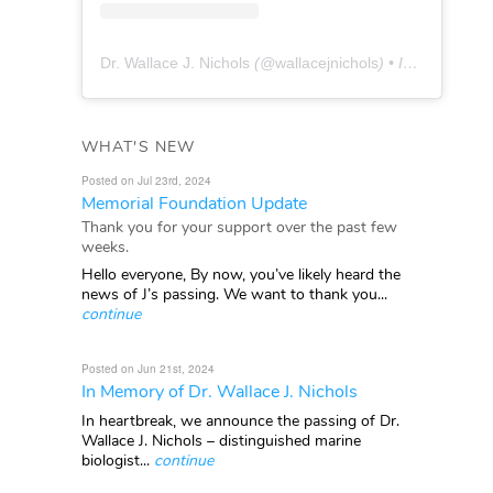
Dr. Wallace J. Nichols
(@
wallacejnichols
) • Instagram photos and videos
WHAT'S NEW
Posted on Jul 23rd, 2024
Memorial Foundation Update
Thank you for your support over the past few
weeks.
Hello everyone, By now, you’ve likely heard the
news of J’s passing. We want to thank you...
continue
Posted on Jun 21st, 2024
In Memory of Dr. Wallace J. Nichols
In heartbreak, we announce the passing of Dr.
Wallace J. Nichols – distinguished marine
biologist...
continue