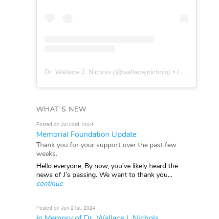
Dr. Wallace J. Nichols
(@
wallacejnichols
) • Instagram photos and videos
WHAT'S NEW
Posted on Jul 23rd, 2024
Memorial Foundation Update
Thank you for your support over the past few
weeks.
Hello everyone, By now, you’ve likely heard the
news of J’s passing. We want to thank you...
continue
Posted on Jun 21st, 2024
In Memory of Dr. Wallace J. Nichols