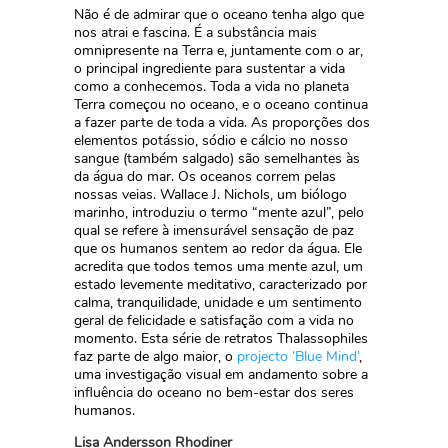
Não é de admirar que o oceano tenha algo que
nos atrai e fascina. É a substância mais
omnipresente na Terra e, juntamente com o ar,
o principal ingrediente para sustentar a vida
como a conhecemos. Toda a vida no planeta
Terra começou no oceano, e o oceano continua
a fazer parte de toda a vida. As proporções dos
elementos potássio, sódio e cálcio no nosso
sangue (também salgado) são semelhantes às
da água do mar. Os oceanos correm pelas
nossas veias. Wallace J. Nichols, um biólogo
marinho, introduziu o termo “mente azul”, pelo
qual se refere à imensurável sensação de paz
que os humanos sentem ao redor da água. Ele
acredita que todos temos uma mente azul, um
estado levemente meditativo, caracterizado por
calma, tranquilidade, unidade e um sentimento
geral de felicidade e satisfação com a vida no
momento. Esta série de retratos Thalassophiles
faz parte de algo maior, o
projecto ‘Blue Mind’
,
uma investigação visual em andamento sobre a
influência do oceano no bem-estar dos seres
humanos.
Lisa Andersson Rhodiner