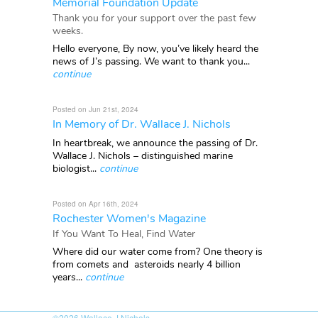
Memorial Foundation Update
Thank you for your support over the past few
weeks.
Hello everyone, By now, you’ve likely heard the
news of J’s passing. We want to thank you...
continue
Posted on Jun 21st, 2024
In Memory of Dr. Wallace J. Nichols
In heartbreak, we announce the passing of Dr.
Wallace J. Nichols – distinguished marine
biologist...
continue
Posted on Apr 16th, 2024
Rochester Women's Magazine
If You Want To Heal, Find Water
Where did our water come from? One theory is
from comets and asteroids nearly 4 billion
years...
continue
©2026
Wallace J Nichols