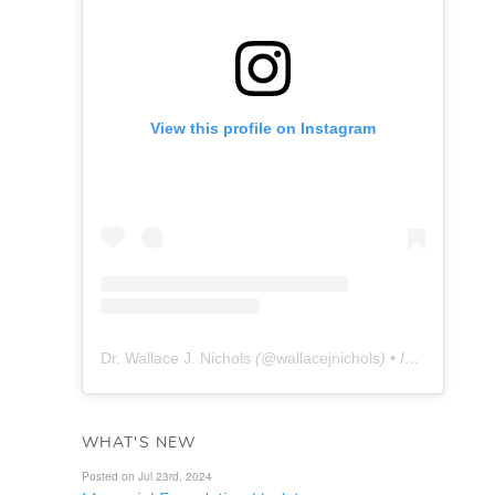
View this profile on Instagram
Dr. Wallace J. Nichols
(@
wallacejnichols
) • Instagram photos and videos
WHAT'S NEW
Posted on Jul 23rd, 2024