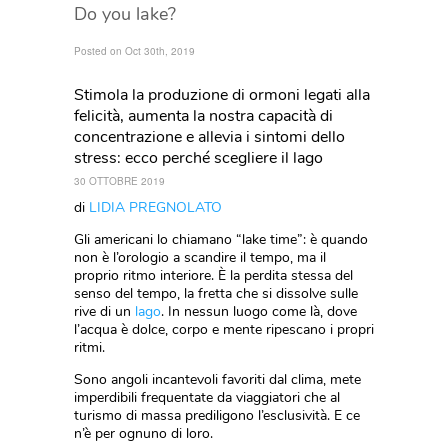
Do you lake?
Posted on Oct 30th, 2019
Stimola la produzione di ormoni legati alla
felicità, aumenta la nostra capacità di
concentrazione e allevia i sintomi dello
stress: ecco perché scegliere il lago
30 OTTOBRE 2019
di
LIDIA PREGNOLATO
Gli americani lo chiamano “lake time”: è quando
non è l’orologio a scandire il tempo, ma il
proprio ritmo interiore. È la perdita stessa del
senso del tempo, la fretta che si dissolve sulle
rive di un
lago
. In nessun luogo come là, dove
l’acqua è dolce, corpo e mente ripescano i propri
ritmi.
Sono angoli incantevoli favoriti dal clima, mete
imperdibili frequentate da viaggiatori che al
turismo di massa prediligono l’esclusività. E ce
n’è per ognuno di loro.