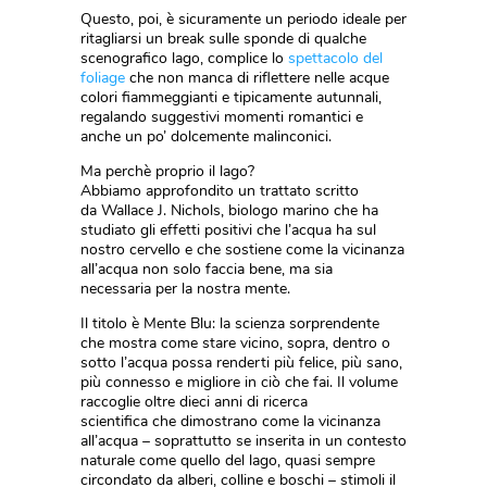
Questo, poi, è sicuramente un periodo ideale per
ritagliarsi un break sulle sponde di qualche
scenografico lago, complice lo
spettacolo del
foliage
che non manca di riflettere nelle acque
colori fiammeggianti e tipicamente autunnali,
regalando suggestivi momenti romantici e
anche un po’ dolcemente malinconici.
Ma perchè proprio il lago?
Abbiamo approfondito un trattato scritto
da Wallace J. Nichols, biologo marino che ha
studiato gli effetti positivi che l’acqua ha sul
nostro cervello e che sostiene come la vicinanza
all’acqua non solo faccia bene, ma sia
necessaria per la nostra mente.
Il titolo è Mente Blu: la scienza sorprendente
che mostra come stare vicino, sopra, dentro o
sotto l’acqua possa renderti più felice, più sano,
più connesso e migliore in ciò che fai. Il volume
raccoglie oltre dieci anni di ricerca
scientifica che dimostrano come la vicinanza
all’acqua – soprattutto se inserita in un contesto
naturale come quello del lago, quasi sempre
circondato da alberi, colline e boschi – stimoli il