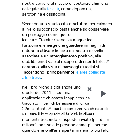
nostro cervello al rilascio di sostanze chimiche
collegate alla
felicità
, come dopamina,
serotonina e ossitocina.
Secondo uno studio citato nel libro, per calmarci
a livello subconscio basta anche soloosservare
un paesaggio come quello
lacustre. Tramite risonanza magnetica
funzionale, emerge che guardare immagini di
natura fa attivare le parti del nostro cervello
associate a un atteggiamento positivo, alla
stabilità emotiva e al recupero di ricordi felici. Al
contrario, alla vista di paesaggi cittadini si
“accendono” principalmente
le aree collegate
allo stress
.
Nel libro Nichols cita anche uno
studio del 2011 in cui una
applicazione chiamata Mappiness ha
tracciato i livelli di benessere di circa
22mila utenti. Ai partecipanti veniva chiesto di
valutare il loro grado di felicità in diversi
momenti. Secondo le risposte inviate (più di un
milione), non solo le persone erano più serene
quando erano all’aria aperta, ma erano più felici