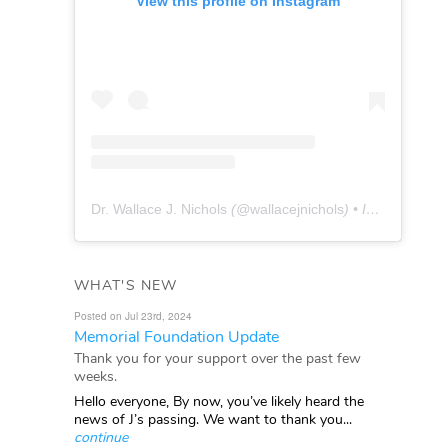
View this profile on Instagram
Dr. Wallace J. Nichols
(@
wallacejnichols
) • Instagram photos and videos
WHAT'S NEW
Posted on Jul 23rd, 2024
Memorial Foundation Update
Thank you for your support over the past few
weeks.
Hello everyone, By now, you’ve likely heard the
news of J’s passing. We want to thank you...
continue