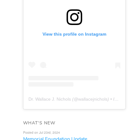
View this profile on Instagram
Dr. Wallace J. Nichols
(@
wallacejnichols
) • Instagram photos and videos
WHAT'S NEW
Posted on Jul 23rd, 2024
Memorial Foundation Update