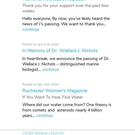
Thank you for your support over the past few
weeks.
Hello everyone, By now, you’ve likely heard the
news of J’s passing. We want to thank you...
continue
Posted on Jun 21st, 2024
In Memory of Dr. Wallace J. Nichols
In heartbreak, we announce the passing of Dr.
Wallace J. Nichols – distinguished marine
biologist...
continue
Posted on Apr 16th, 2024
Rochester Women's Magazine
If You Want To Heal, Find Water
Where did our water come from? One theory is
from comets and asteroids nearly 4 billion
years...
continue
©2026
Wallace J Nichols